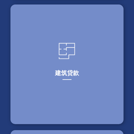
最近交易
$2,700,000
北约克，安省 – 新房建成后用更低的利率重组之前
所有建造时的贷款。
建筑贷款
最近交易