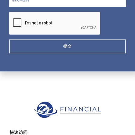
系
电
话
CAPTCHA
快速访问