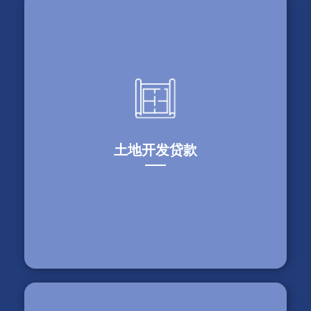
$1,145,000
北约克，安省 – 为屋主建造他们的全新住房提供贷
款支持。
土地开发贷款
最近交易