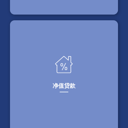
最近交易
$960,000
旺市，安省 - 第一贷款帮助借款人完成一个紧急的
独立屋楼花交接。
净值贷款