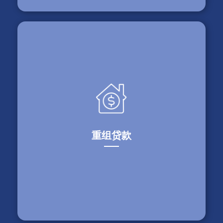
最近交易
$400,000
多伦多，安省 – 增加旧房作为抵押，用一个贷款全
款完成新房交接
重组贷款