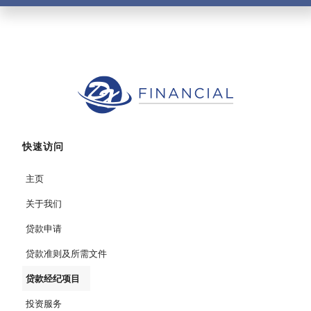
快速访问
主页
关于我们
贷款申请
贷款准则及所需文件
贷款经纪项目
投资服务