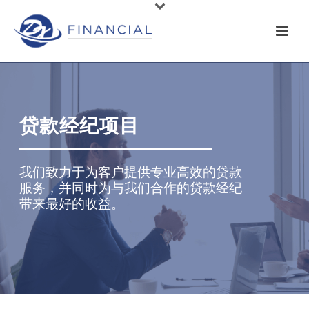
贷款经纪项目
我们致力于为客户提供专业高效的贷款
服务，并同时为与我们合作的贷款经纪
带来最好的收益。