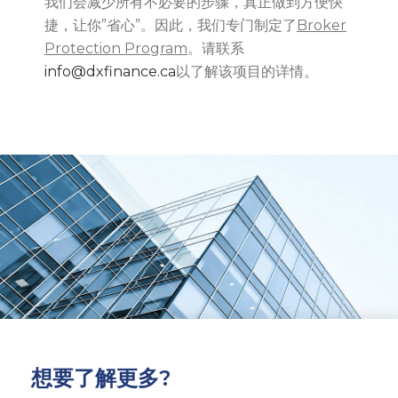
我们会减少所有不必要的步骤，真正做到方便快
捷，让你”省心”。因此，我们专门制定了
Broker
Protection Program
。请联系
info@dxfinance.ca
以了解该项目的详情。
想要了解更多?