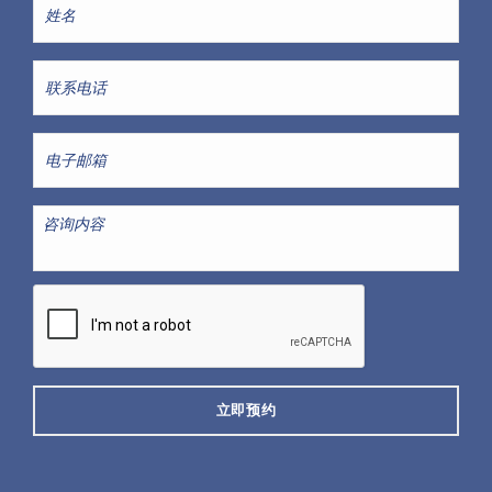
名
联
系
电
话
电
子
邮
箱
咨
询
内
容
CAPTCHA